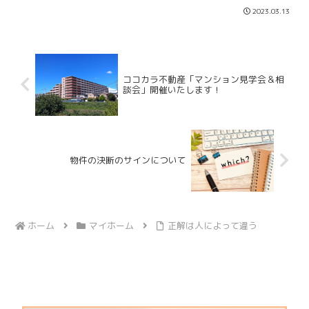
談や物件のご案内時に不安についてお聞
2023.03.13
きして、生活スタイルや趣味嗜好で無駄
遣いはないか、節約できるところがある
かアドバイスをさせていた...
ココカラ不動産「マンション見学会＆相
談会」開催いたします！
物件の決断のサインについて
ホーム
マイホーム
正解は人によって違う