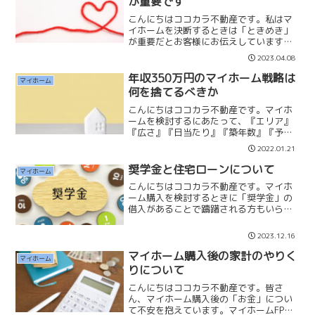
が重要です
こんにちはココカラ不動産です。私はマ
イホームを決断するときは「ときめき」
が重要だとお客様にお伝えしています。
ときめきとは周辺環境や室内空間など
2023.04.08
で、「ここに住みたい」と思うことで
す。いくら条件があってもときめかない
年収350万円のマイホーム戦略は
マイホーム
物件は購入してはいけません。...
何を捨てるべきか
こんにちはココカラ不動産です。マイホ
ームを検討するにあたって、『エリア』
『広さ』『日当たり』『築年数』『予
算』など沢山の希望があると思います。
2022.01.21
しかし全てを満たすような探し方をする
と、誰にとっても予算オーバーになるの
奨学金と住宅ローンについて
マイホーム
ではないでしょうか。予算を...
こんにちはココカラ不動産です。マイホ
ーム購入を検討するときに「奨学金」の
借入があることで躊躇される方もいらっ
しゃいます。「奨学金があると借入でき
ない？」「一括返済しないとダメか
2023.12.16
な…」奨学金の借入は全く問題ありませ
ん。国や地方自治体、学校や育...
マイホーム購入後の家計のやりく
マイホーム
りについて
こんにちはココカラ不動産です。皆さ
ん、マイホーム購入後の「お金」につい
て不安を抱えています。マイホームFP相