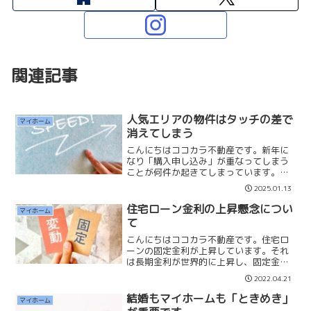
関連記事
人気エリアの物件はタッチの差で
マイホーム
消えてしまう
こんにちはココカラ不動産です。新年に
なり「購入申し込み」が重なってしまう
ことが何件か起きてしまっています。何
とか売主業者様との交渉で「一番手」を
2025.01.13
勝ち取ることができていますが、とても
痺れる週末を迎えています。 人気エリ
住宅ローン金利の上昇懸念につい
マイホーム
アの物件ともなると週末に...
て
こんにちはココカラ不動産です。住宅ロ
ーンの固定金利が上昇しています。それ
は長期金利が世界的に上昇し、固定金利
型の金利は長期金利に連動しているから
2022.04.21
です。フラット35の2022年の金利の推移
は2022年1月:1.300％2022年2月:1.35...
結婚もマイホームも「ときめき」
マイホーム