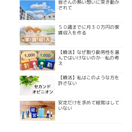
皆さんの熱い想いに突き動か
されて
５０歳までに月３０万円の家
賃収入を作る
【婚活】なぜ割り勘男性を選
んではいけないのか…私の考
え
【婚活】私はこのような方を
許さない
安定だけを求めて経営はして
いない