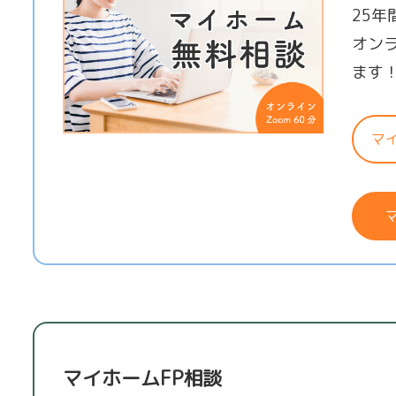
25
オン
ます
マ
マイホームFP相談