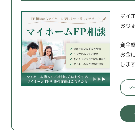
マイ
おり
資金
お金
しま
マ