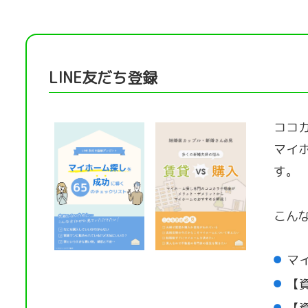
LINE友だち登録
ココカ
マイ
す。
こん
マ
【