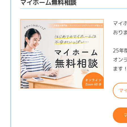
マイホーム無料相談
マイ
おり
25
オン
ます
マ