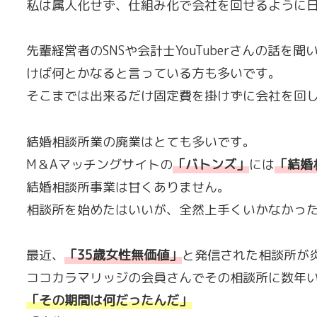
私は属人化せず、仕組み化で会社を回せるように
先輩経営者のSNSや会計士YouTuberさんの話を聞
けば何とかなると言っている方も多いです。
そこまでは出来るだけ固定費を掛けずに会社を回
結婚相談所業の廃業はとても多いです。
M＆Aマッチングサイトの
「
バトンズ
」
には
「
結婚
結婚相談所事業は甘くありません。
相談所を始めたはいいが、全然上手くいかなかっ
最近、
「
35歳女性無価値
」
と発信された相談所が
ココカラマリッジの会員さんでその相談所に数年
「その期間は何だったんだ」