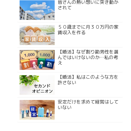
皆さんの熱い想いに突き動か
されて
５０歳までに月３０万円の家
賃収入を作る
【婚活】なぜ割り勘男性を選
んではいけないのか…私の考
え
【婚活】私はこのような方を
許さない
安定だけを求めて経営はして
いない