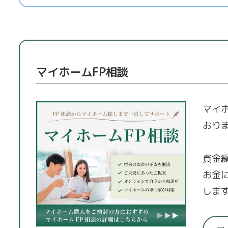
マイホームFP相談
マイ
おり
資金
お金
しま