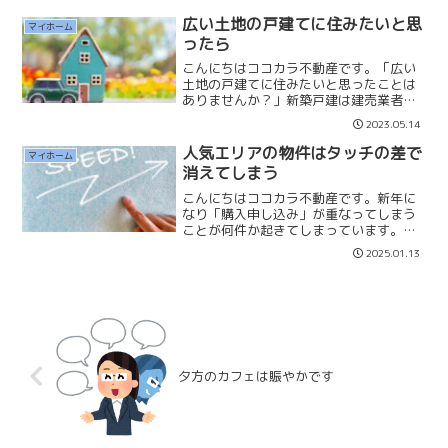
や経験したことには良い印象を持ち、知
らないことや未経験なこと...
広い土地の戸建てに住みたいと思
マイホーム
ったら
こんにちはココカラ不動産です。「広い
土地の戸建てに住みたいと思ったことは
ありませんか？」新築戸建は建売業者が
元々は1区画の土地に2棟、3棟の建物を
2023.05.14
建てて販売をすることがあります。首都
圏では小さな土地にギリギリに3階建ての
人気エリアの物件はタッチの差で
マイホーム
建物を建てることから...
消えてしまう
こんにちはココカラ不動産です。新年に
なり「購入申し込み」が重なってしまう
ことが何件か起きてしまっています。何
とか売主業者様との交渉で「一番手」を
2025.01.13
勝ち取ることができていますが、とても
痺れる週末を迎えています。 人気エリ
アの物件ともなると週末に...
夕方のカフェは賑やかです