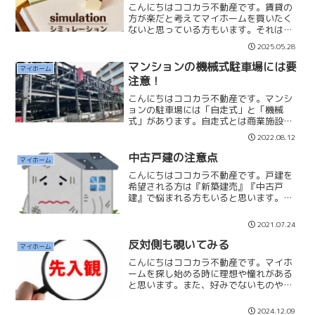
こんにちはココカラ不動産です。賃貸の
方が楽だと考えてマイホームを買いたく
ないと思っている方もいます。それはそ
れで、その方の人生ですので賃貸に住み
2025.05.28
続けても良いと思います。独身であるな
ら、将来どのような生活になったとして
マンションの機械式駐車場には要
マイホーム
も自分自身の責任になりま...
注意！
こんにちはココカラ不動産です。マンシ
ョンの駐車場には「自走式」と「機械
式」があります。自走式とは商業施設に
あるような駐車場で一般的な車であれば
2022.08.12
基本的には駐車可能です。注意が必要な
のは機械式駐車場です。機械式駐車場は
中古戸建の注意点
マイホーム
パレットに載せて、上下させ...
こんにちはココカラ不動産です。戸建を
希望される方は『新築建売』『中古戸
建』で悩まれる方もいると思います。中
古戸建を選ぶ理由として安く購入したい
という目的があります。ただ中古マンシ
2021.07.24
ョンと違い中古戸建は非常に難しく『注
意点』が必要です。【構造躯...
反対側も覗いてみる
マイホーム
こんにちはココカラ不動産です。マイホ
ームを探し始める時に理想や憧れがある
と思います。また、好みでないものや他
のエリアには先入観も持ってしまうこと
もあります。人は自分が知っていること
2024.12.09