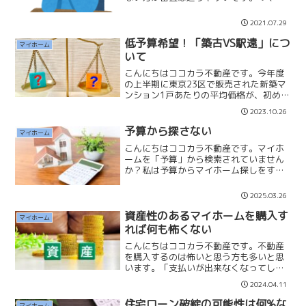
カーローン』『ショッピング分割』こち
らは『住宅ローンでの注意点』でもお話
2021.07.29
しいたしました。実は住宅ローンを借入
する上でもっとも『ヤバい...
低予算希望！「築古VS駅遠」につ
マイホーム
いて
こんにちはココカラ不動産です。今年度
の上半期に東京23区で販売された新築マ
ンション1戸あたりの平均価格が、初めて
1億円を超えたそうです。首都圏の中古マ
2023.10.26
ンション市場も新築マンションの高騰に
伴って上昇しています。中古だから安い
予算から探さない
マイホーム
ということもなく、...
こんにちはココカラ不動産です。マイホ
ームを「予算」から検索されていません
か？私は予算からマイホーム探しをする
ととても難しくなってしまうと思ってい
ます。それは「どのエリアにも希望予算
2025.03.26
内の物件があるからです」不動産には良
い物件もあれば悪い物件も...
資産性のあるマイホームを購入す
マイホーム
れば何も怖くない
こんにちはココカラ不動産です。不動産
を購入するのは怖いと思う方も多いと思
います。「支払いが出来なくなってしま
うのではないか…」「購入した不動産が
2024.04.11
値下がりするのではないか…」「悪い物
件を購入してしまうのではないか…」
住宅ローン破綻の可能性は何%な
マイホーム