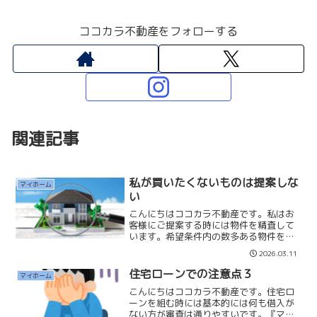
ココカラ不動産をフォローする
関連記事
私が買いたくないものは提案しな
マイホーム
い
こんにちはココカラ不動産です。私はお
客様にご提案する時には物件を精査して
います。希望条件内の数多ある物件を一
つ一つ「住み心地」「資産性」「将来の
2026.03.11
出口」などをチェックしています。そし
て私がお客様の立場になって考えて「買
住宅ローンでの注意点３
マイホーム
いたい」「住みたい」と思...
こんにちはココカラ不動産です。住宅ロ
ーンを組む時には基本的には何も借入が
ない方が審査は通りやすいです。『マイ