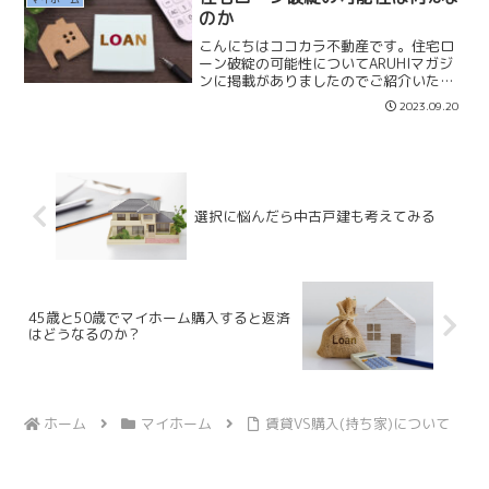
「購入後に他に良い物件を見...
のか
こんにちはココカラ不動産です。住宅ロ
ーン破綻の可能性についてARUHIマガジ
ンに掲載がありましたのでご紹介いたし
ます。住宅ローン破綻になる可能性は
2023.09.20
「3〜4%」だそうです。記事の中に住宅
ローン破綻の原因について「収入の減
少」と記載がありますが...
選択に悩んだら中古戸建も考えてみる
45歳と50歳でマイホーム購入すると返済
はどうなるのか？
ホーム
マイホーム
賃貸VS購入(持ち家)について