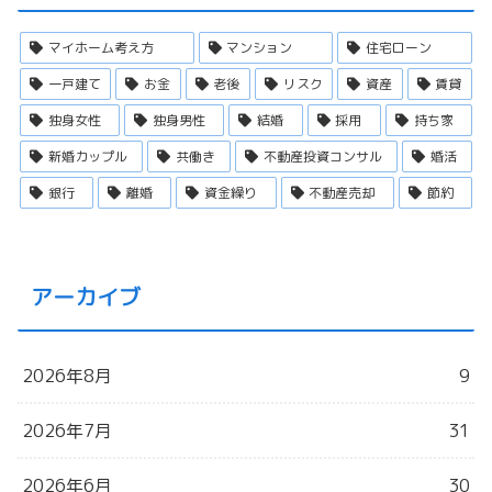
マイホーム考え方
マンション
住宅ローン
一戸建て
お金
老後
リスク
資産
賃貸
独身女性
独身男性
結婚
採用
持ち家
新婚カップル
共働き
不動産投資コンサル
婚活
銀行
離婚
資金繰り
不動産売却
節約
アーカイブ
2026年8月
9
2026年7月
31
2026年6月
30