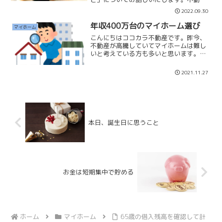
取引は重要事項説明と売買契約が同日に
2022.09.30
行われることが慣習となっています。業
者様によっては契約日当日に大切な告知
年収400万台のマイホーム選び
マイホーム
をする業者様もいます。契...
こんにちはココカラ不動産です。昨今、
不動産が高騰していてマイホームは難し
いと考えている方も多いと思います。首
都圏の新築マンションの平均価格は6000
万円を超えているそうです。平均年収が
2021.11.27
400万円台と言われているなか、年収の
10倍以上となって...
本日、誕生日に思うこと
お金は短期集中で貯める
ホーム
マイホーム
65歳の借入残高を確認して計