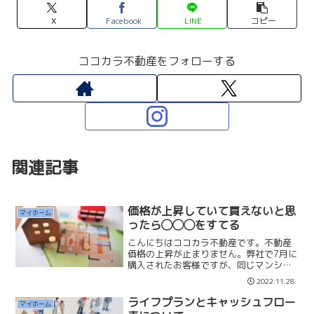
X
Facebook
LINE
コピー
ココカラ不動産をフォローする
関連記事
価格が上昇していて買えないと思
マイホーム
ったら◯◯◯をすてる
こんにちはココカラ不動産です。不動産
価格の上昇が止まりません。弊社で7月に
購入されたお客様ですが、同じマンショ
ンで、間取り、広さ、バルコニー向きが
2022.11.28
全て同じものが、現在14.6％高い価格で
販売されています。たった4ヶ月で500万
ライフプランとキャッシュフロー
マイホーム
円以上上昇して...