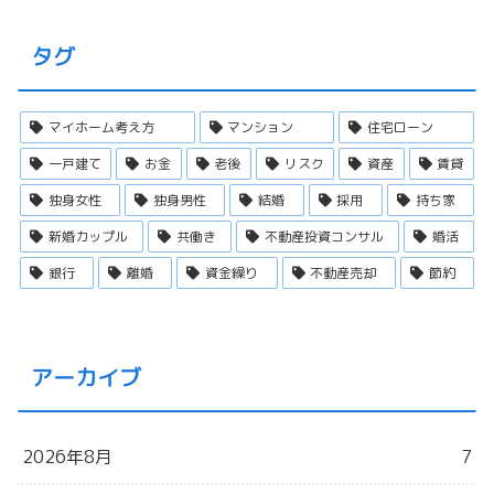
タグ
マイホーム考え方
マンション
住宅ローン
一戸建て
お金
老後
リスク
資産
賃貸
独身女性
独身男性
結婚
採用
持ち家
新婚カップル
共働き
不動産投資コンサル
婚活
銀行
離婚
資金繰り
不動産売却
節約
アーカイブ
2026年8月
7