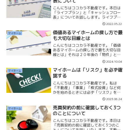
表について
こんにちはココカラ不動産です。本日は
「ライフプラン」と「キャッシュフロー
表」についてお話しします。ライフプラ
ンとは「子供を何人欲しいとか」「マイ
2022.05.22
ホームはいつ購入しようか」「マイカー
はいつ購入しようか」「家族旅行はどう
価値あるマイホームの探し方で最
マイホーム
しようか」「子供の教育は...
も大切な目線とは
こんにちはココカラ不動産です。「価値
あるマイホームの探し方で最も大切な目
線とは」それは２０年後の「物件」と
「周辺環境」がどのような状況になって
2024.10.04
いるかを想像することが一番大切な目線
だと思っています。【物件】その戸建て
マイホームは「リスク」を必ず確
マイホーム
やマンションの２０年後を想...
認する
こんにちはココカラ不動産です。私は
「不動産」「事業」「株式投資」など何
かを始めるときには必ず「リスク」を一
番最初に考えます。そして、最悪のスト
2023.06.24
ーリーと最大の損失を想定して、受け入
れられると判断したときに取り掛かりま
売買契約の前に確認しておく3つ
マイホーム
す。マイホームの購入にもリ...
のことについて
こんにちはココカラ不動産です。本日は
「売買契約の前に確認しておく3つのこ
と」についてお話しいたします。不動産