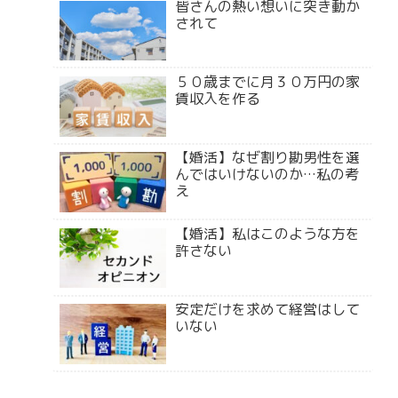
皆さんの熱い想いに突き動か
されて
５０歳までに月３０万円の家
賃収入を作る
【婚活】なぜ割り勘男性を選
んではいけないのか…私の考
え
【婚活】私はこのような方を
許さない
安定だけを求めて経営はして
いない