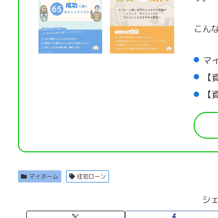
こん
マ
【
【
マイホーム
住宅ローン
シ