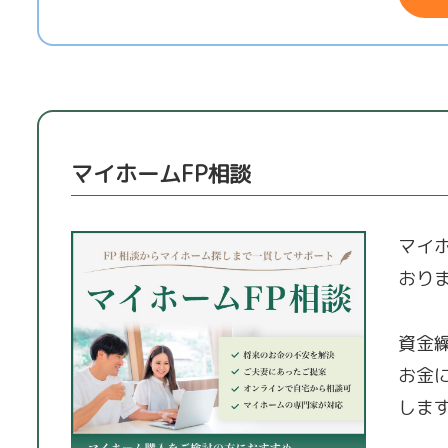
マイホームFP相談
マイ
おり
資金
お金
しま