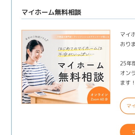
マイホーム無料相談
マイ
おり
25
オン
ます
マ