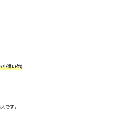
お小遣い他)
購入です。