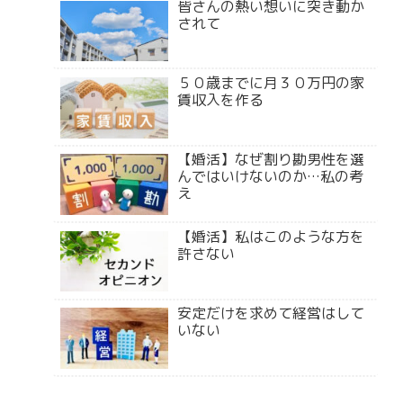
皆さんの熱い想いに突き動か
されて
５０歳までに月３０万円の家
賃収入を作る
【婚活】なぜ割り勘男性を選
んではいけないのか…私の考
え
【婚活】私はこのような方を
許さない
安定だけを求めて経営はして
いない