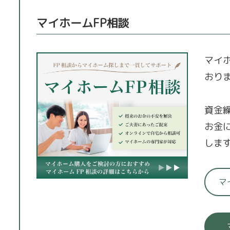
マイホームFP相談
マイ
おり
資金
お金
しま
マ