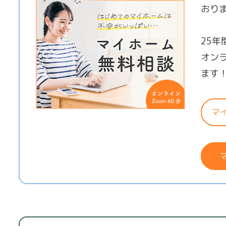
おり
25
オン
ます
マ