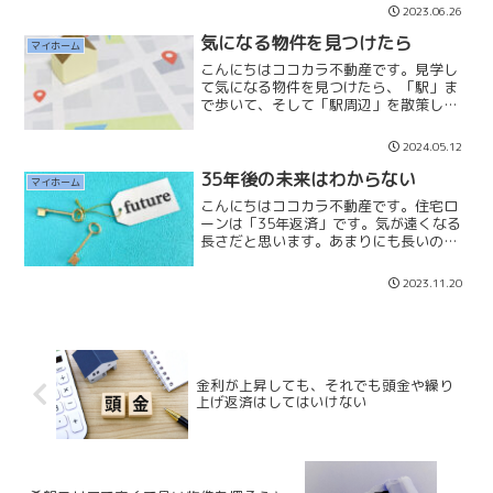
ます。不動産が高騰していて、高額物件
2023.06.26
を見ると資産価値があるように思えてし
まいます。しかし、そうではありませ
気になる物件を見つけたら
マイホーム
ん。不動産は「相場」です...
こんにちはココカラ不動産です。見学し
て気になる物件を見つけたら、「駅」ま
で歩いて、そして「駅周辺」を散策して
みましょう。私は何度も何度も周辺を歩
いてみると良いと思っています。「駅ま
2024.05.12
での距離が近いのか遠いのか」「物件ま
でにどんな店があるのか」...
35年後の未来はわからない
マイホーム
こんにちはココカラ不動産です。住宅ロ
ーンは「35年返済」です。気が遠くなる
長さだと思います。あまりにも長いので
計画を立てることは難しく「残高管理」
をする方はほぼいないと思います。昨今
2023.11.20
の不動産高騰、物価高、増税や企業の役
職定年、早期退職制度を...
金利が上昇しても、それでも頭金や繰り
上げ返済はしてはいけない