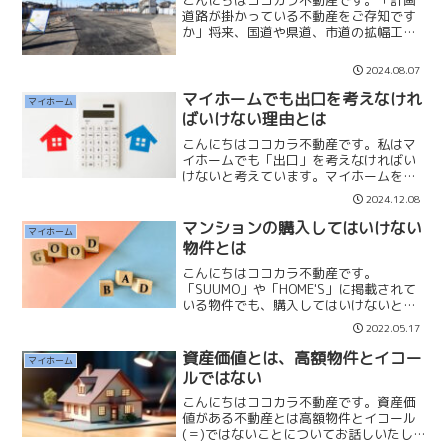
道路が掛かっている不動産をご存知です
か」将来、国道や県道、市道の拡幅工
事、また高速道路などの新道工事が計画
されている道路です。計画道路が予定さ
2024.08.07
れている不動産も普通に売買されていま
す。計画道路が「事業決定」...
マイホームでも出口を考えなけれ
マイホーム
ばいけない理由とは
こんにちはココカラ不動産です。私はマ
イホームでも「出口」を考えなければい
けないと考えています。マイホームを検
討する際に、２０年後、購入される物件
2024.12.08
がいくらで売却できそうか、考えたこと
はありますか？この目線がとても大切で
マンションの購入してはいけない
マイホーム
す。販売されている不動産...
物件とは
こんにちはココカラ不動産です。
「SUUMO」や「HOME'S」に掲載されて
いる物件でも、購入してはいけないと思
う物件は存在します。あくまで不動産サ
2022.05.17
イトはマッチングサイトであって物件を
SUUMOやHOME'Sが保障するものではあ
資産価値とは、高額物件とイコー
マイホーム
りません。また...
ルではない
こんにちはココカラ不動産です。資産価
値がある不動産とは高額物件とイコール
(＝)ではないことについてお話しいたし