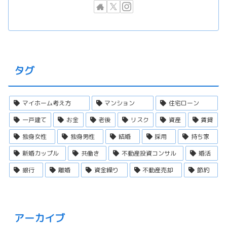
タグ
マイホーム考え方
マンション
住宅ローン
一戸建て
お金
老後
リスク
資産
賃貸
独身女性
独身男性
結婚
採用
持ち家
新婚カップル
共働き
不動産投資コンサル
婚活
銀行
離婚
資金繰り
不動産売却
節約
アーカイブ