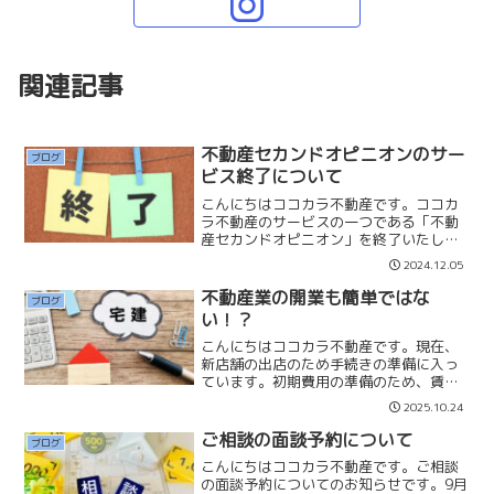
関連記事
不動産セカンドオピニオンのサー
ブログ
ビス終了について
こんにちはココカラ不動産です。ココカ
ラ不動産のサービスの一つである「不動
産セカンドオピニオン」を終了いたしま
す。今まで新築マンションや新築戸建
2024.12.05
て、中古マンションについてのご相談を
お受けして、アドバイスをさせていただ
不動産業の開業も簡単ではな
ブログ
いておりましたが、いくつか...
い！？
こんにちはココカラ不動産です。現在、
新店舗の出店のため手続きの準備に入っ
ています。初期費用の準備のため、賃貸
の管理会社、宅建協会、屋外看板業者、
2025.10.24
サイネージ(モニター)、店舗備品等で問
合せています。賃貸契約初期費用→約２
ご相談の面談予約について
ブログ
００万円宅建協会→約１...
こんにちはココカラ不動産です。ご相談
の面談予約についてのお知らせです。9月