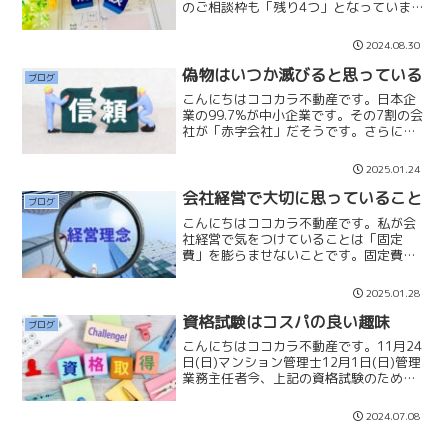
のご相談枠も「残り4つ」となっていま
す。すぐにご相談されたい方もいらっし
ゃると思いますが、少しお待ちいただく
2024.08.30
ことになります。10月は沢山空いており
ますので、何卒よろし...
偽物はいつか滅びると思っている
ブログ
こんにちはココカラ不動産です。日本企
業の99.7%が中小企業です。その7割の会
社が「赤字会社」だそうです。さらに残
りの3割のうち、2割の会社も資金繰りに
苦しんでいると話している会計士
2025.01.24
YouTuberさんもいます。企業の「10年生
存率」は1割...
会社経営で大切に思っていること
ブログ
こんにちはココカラ不動産です。私が会
社経営で気をつけていることは「固定
費」を膨らませないことです。固定費と
は人件費や家賃など売上が上がらなくて
も毎月掛かってしまうものです。固定費
2025.01.28
に大きな費用を掛けてしまうと創業時の
理念など無くなってしまいま...
資格試験はコスパの良い趣味
ブログ
こんにちはココカラ不動産です。11月24
日(日)マンション管理士12月1日(日)管理
業務主任者今、上記の資格試験のため、
仕事以外の空いた時間は出来るだけ勉強
をするようにしています。朝は4時前に起
2024.07.08
きて、web講座や過去問を２時間程度勉
強して、...