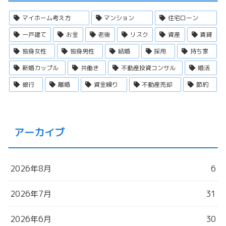
マイホーム考え方
マンション
住宅ローン
一戸建て
お金
老後
リスク
資産
賃貸
独身女性
独身男性
結婚
採用
持ち家
新婚カップル
共働き
不動産投資コンサル
婚活
銀行
離婚
資金繰り
不動産売却
節約
アーカイブ
2026年8月
6
2026年7月
31
2026年6月
30