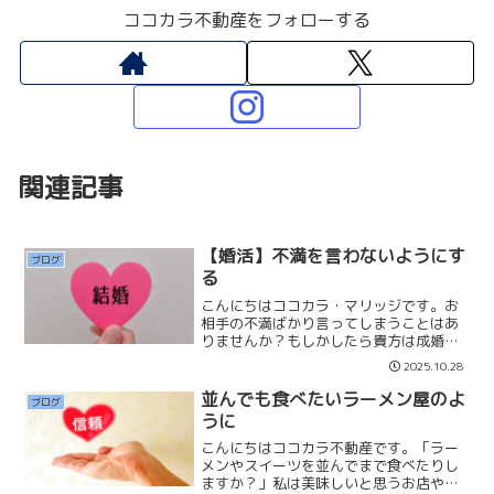
ココカラ不動産をフォローする
関連記事
【婚活】不満を言わないようにす
ブログ
る
こんにちはココカラ・マリッジです。お
相手の不満ばかり言ってしまうことはあ
りませんか？もしかしたら貴方は成婚で
きないかもしれません。そもそも違う環
2025.10.28
境で育ってきた異性が考えていることが
同じであったり、同じ常識や価値観のは
並んでも食べたいラーメン屋のよ
ブログ
ずがありません。その些細...
うに
こんにちはココカラ不動産です。「ラー
メンやスイーツを並んでまで食べたりし
ますか？」私は美味しいと思うお店や人