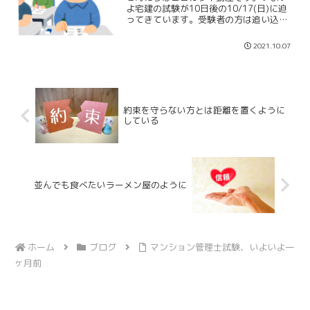
よ宅建の試験が10日後の10/17(日)に迫
ってきています。受験者の方は追い込み
の勉強をしていることでしょう。昨年は
20万人以上の方が受験されたそうです。
2021.10.07
不動産業を始めたい方は必須の資格にな
ります。宅建は...
約束を守らない方とは距離を置くように
している
並んでも食べたいラーメン屋のように
ホーム
ブログ
マンション管理士試験、いよいよ一
ヶ月前