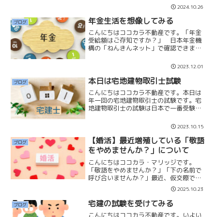
気のお店は並んででも食べたいと思って
2024.10.26
います。並んでいる時の今か今かと待っ
ているワクワク感も味わないながら楽し
年金生活を想像してみる
ブログ
んでいます。「並んでまで...
こんにちはココカラ不動産です。「年金
受給額はご存知ですか？」 日本年金機
構の「ねんきんネット」で確認できま
す。ねんきんネットでは☑ご自身の年金
記録の確認☑将来の年金見込額の確認な
2023.12.01
どができます。年収400万円の方が、40
年間保険料を納付した場...
本日は宅地建物取引士試験
ブログ
こんにちはココカラ不動産です。本日は
年一回の宅地建物取引士の試験です。宅
地建物取引士の試験は日本で一番受験さ
れている国家資格になります。令和4年の
受験者数は226,000人だそうです。そし
2023.10.15
て全国には不動産業者が約130,000業者
あり、従業...
【婚活】最近増殖している「敬語
ブログ
をやめませんか？」について
こんにちはココカラ・マリッジです。
「敬語をやめませんか？」「下の名前で
呼び合いませんか？」最近、仮交際で提
案する婚活男性が増殖しています。私は
2025.10.23
仮交際でこのような提案をしてくる男性
はマリッジの会員女性には「交際終了」
宅建の試験を受けてみる
ブログ
のアドバイスをしています。...
こんにちはココカラ不動産です。いよい