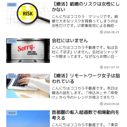
嘘に気づいてしまっても、あまり神経質
【婚活】結婚のリスクは女性にし
ブログ
に考えない方が良いです。...
かない
こんにちはココカラ・マリッジです。結
婚で大きなリスクを背負ってしまうのは
女性だけです。☑家事育児による負担増
(ワンオペ)☑夫のモラハラ☑出産や子育て
2026.06.23
によりキャリアが止まる☑離婚後の子育
てと仕事の両立☑離婚後の経済的不安や
会社にはいません
ブログ
ストレスリスクを挙げ...
こんにちはココカラ不動産です。私は会
社に『ほぼ』いません。会社はシャッタ
ーが閉まってます。なぜならお問い合わ
せいただいたお客さまの物件を探しまく
ってるからです。？？お客さまの希望エ
2021.07.10
リアや種別をお聞きし、希望に当てはま
る物件を洗い出し、私の目...
【婚活】リモートワーク女子は狙
ブログ
われている
こんにちはココカラ不動産です。本日は
婚活の話をします。「申込み」や「申受
け」から今のトレンドが見えてきたりし
ます。「リモートワーク女子は狙われて
2024.05.04
いる」私はこのように感じています。共
家事、共働きが当たり前の時代になり、
首都圏の転入超過数で相場動向を
ブログ
婚活男性からしたら共働き...
考える
こんにちはココカラ不動産です。「東京