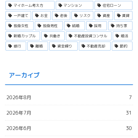
マイホーム考え方
マンション
住宅ローン
一戸建て
お金
老後
リスク
資産
賃貸
独身女性
独身男性
結婚
採用
持ち家
新婚カップル
共働き
不動産投資コンサル
婚活
銀行
離婚
資金繰り
不動産売却
節約
アーカイブ
2026年8月
7
2026年7月
31
2026年6月
30