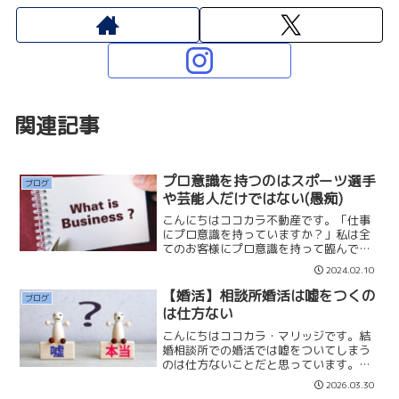
関連記事
プロ意識を持つのはスポーツ選手
ブログ
や芸能人だけではない(愚痴)
こんにちはココカラ不動産です。「仕事
にプロ意識を持っていますか？」私は全
てのお客様にプロ意識を持って臨んでい
ます。「手を抜くことはありません」
2024.02.10
「最善の提案を心がけています」「お客
様の期待を超えようします」仕事に取り
【婚活】相談所婚活は嘘をつくの
ブログ
組む姿勢は人それぞれです。...
は仕方ない
こんにちはココカラ・マリッジです。結
婚相談所での婚活では嘘をついてしまう
のは仕方ないことだと思っています。並
行交際が許されているルールですので、
2026.03.30
当然だとは思いませんか？もしお相手の