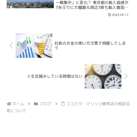
一極集中」に変化？ 東京都の転入超過が
3年ぶりに大幅増＆周辺3県も転入増加
【ARUHIマガジン2023年3月15日】
2023.03.17
ARUHIマガジンで興味深い記事がありま
したのでご紹介します。2021年の東京都
の転入超...
社長のお金の使い方次第で倒産してしま
う
人生足踏みしている時間はない
ホーム
ブログ
ココカラ・マリッジ練馬店の相談会
等について