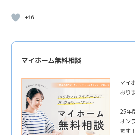
+16
マイホーム無料相談
マイ
おり
25
オン
ます