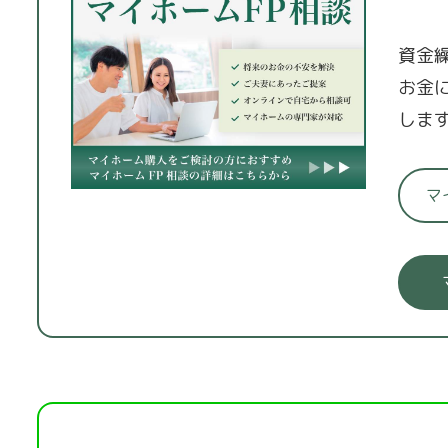
資金
お金
しま
マ