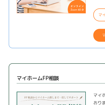
マ
マイホームFP相談
マイ
おり