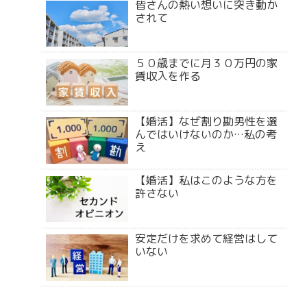
皆さんの熱い想いに突き動か
されて
５０歳までに月３０万円の家
賃収入を作る
【婚活】なぜ割り勘男性を選
んではいけないのか…私の考
え
【婚活】私はこのような方を
許さない
安定だけを求めて経営はして
いない