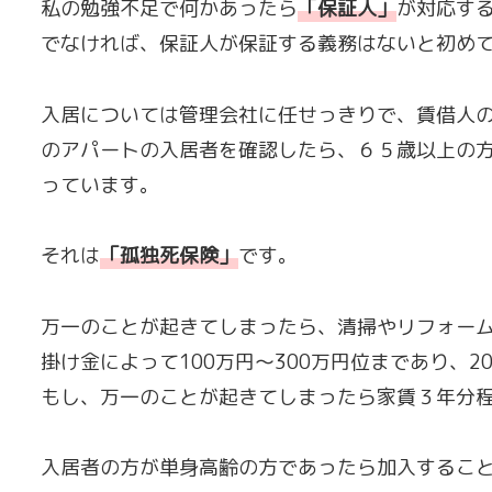
私の勉強不足で何かあったら
「
保証人
」
が対応す
でなければ、保証人が保証する義務はないと初め
入居については管理会社に任せっきりで、賃借人
のアパートの入居者を確認したら、６５歳以上の
っています。
それは
「
孤独死保険
」
です。
万一のことが起きてしまったら、清掃やリフォー
掛け金によって100万円〜300万円位まであり、2
もし、万一のことが起きてしまったら家賃３年分
入居者の方が単身高齢の方であったら加入するこ