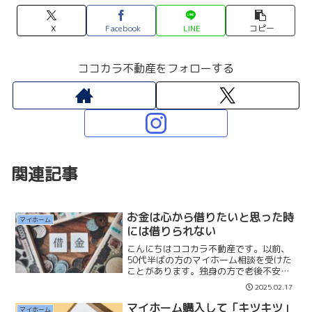
X
Facebook
LINE
コピー
ココカラ不動産をフォローする
関連記事
お金は心から借りたいと思った時
マイホーム
には借りられない
こんにちはココカラ不動産です。以前、
50代半ばの方のマイホーム相談を受けた
ことがあります。独身の方で老後不安か
らマイホームを持ちたいというご相談で
2025.02.17
す。収入は400万円前後で、自己資金は
あまりお持ちではなかったです。仕事
マイホーム購入して「キツキツ」
マイホーム