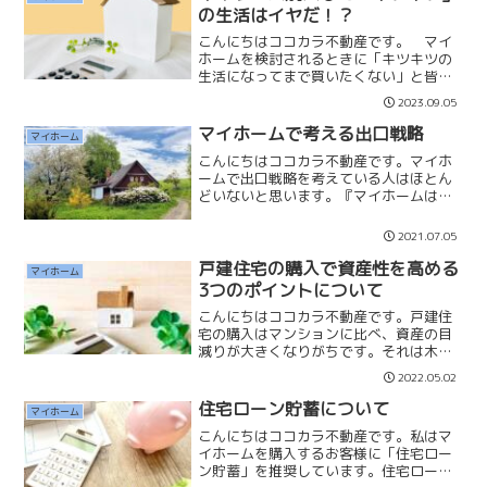
上、現在の住まいエリア...
の生活はイヤだ！？
こんにちはココカラ不動産です。 マイ
ホームを検討されるときに「キツキツの
生活になってまで買いたくない」と皆さ
ん考えています。私もマイホーム購入で
2023.09.05
そのような生活になりたくありません。
出来ることなら「負担感」を感じない程
マイホームで考える出口戦略
マイホーム
度の返済額が良いと思って...
こんにちはココカラ不動産です。マイホ
ームで出口戦略を考えている人はほとん
どいないと思います。『マイホームは一
生に1回』『マイホームは一生物』と思っ
ている方は多いからです。私はそうは考
2021.07.05
えておりません。そもそもマイホームは
一生持ちません。戸建な...
戸建住宅の購入で資産性を高める
マイホーム
3つのポイントについて
こんにちはココカラ不動産です。戸建住
宅の購入はマンションに比べ、資産の目
減りが大きくなりがちです。それは木造
建築の耐用年数と中古戸建の需要が少な
2022.05.02
いからです。本日は戸建住宅の購入で資
産性を高める3つのポイントについてお伝
住宅ローン貯蓄について
マイホーム
えします。土地価格を確...
こんにちはココカラ不動産です。私はマ
イホームを購入するお客様に「住宅ロー
ン貯蓄」を推奨しています。住宅ローン