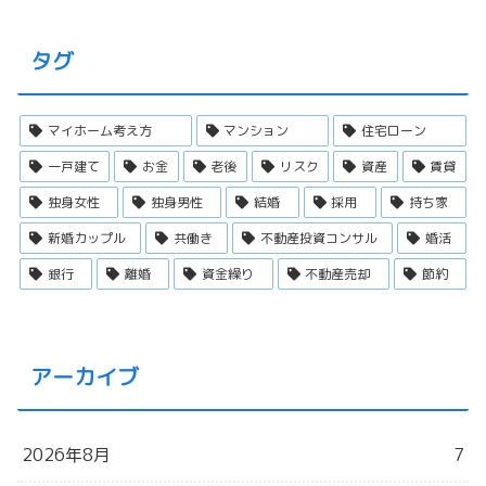
タグ
マイホーム考え方
マンション
住宅ローン
一戸建て
お金
老後
リスク
資産
賃貸
独身女性
独身男性
結婚
採用
持ち家
新婚カップル
共働き
不動産投資コンサル
婚活
銀行
離婚
資金繰り
不動産売却
節約
アーカイブ
2026年8月
7