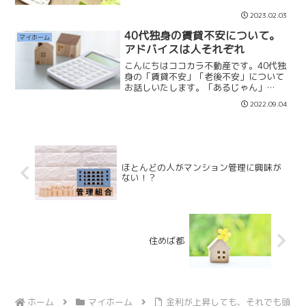
貯蓄とは返済口座に返済金額だけではな
く「＋2万円〜3万円」を入金することで
2023.02.03
す。例えば、借入額:4,000万円 金
利:0.5% 返済期...
40代独身の賃貸不安について。
マイホーム
アドバイスは人それぞれ
こんにちはココカラ不動産です。40代独
身の「賃貸不安」「老後不安」について
お話しいたします。「あるじゃん」
AllAboutの記事を記載いたします。アド
2022.09.04
バイスは人それぞれ違うものです。アド
バイスされた方が、どこまでのリスクを
想定するかによりア...
ほとんどの人がマンション管理に興味が
ない！？
住めば都
ホーム
マイホーム
金利が上昇しても、それでも頭