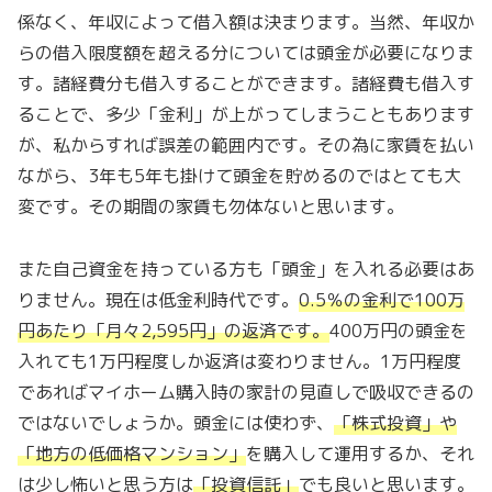
係なく、年収によって借入額は決まります。当然、年収か
らの借入限度額を超える分については頭金が必要になりま
す。諸経費分も借入することができます。諸経費も借入す
ることで、多少「金利」が上がってしまうこともあります
が、私からすれば誤差の範囲内です。その為に家賃を払い
ながら、3年も5年も掛けて頭金を貯めるのではとても大
変です。その期間の家賃も勿体ないと思います。
また自己資金を持っている方も「頭金」を入れる必要はあ
りません。現在は低金利時代です。
0.5％の金利で100万
円あたり「
月々2,595円
」の返済です。
400万円の頭金を
入れても1万円程度しか返済は変わりません。1万円程度
であればマイホーム購入時の家計の見直しで吸収できるの
ではないでしょうか。頭金には使わず、
「
株式投資
」や
「
地方の低価格マンション
」
を購入して運用するか、それ
は少し怖いと思う方は
「
投資信託
」
でも良いと思います。