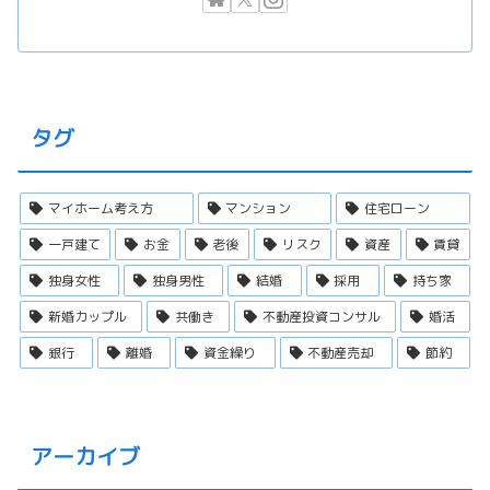
タグ
マイホーム考え方
マンション
住宅ローン
一戸建て
お金
老後
リスク
資産
賃貸
独身女性
独身男性
結婚
採用
持ち家
新婚カップル
共働き
不動産投資コンサル
婚活
銀行
離婚
資金繰り
不動産売却
節約
アーカイブ