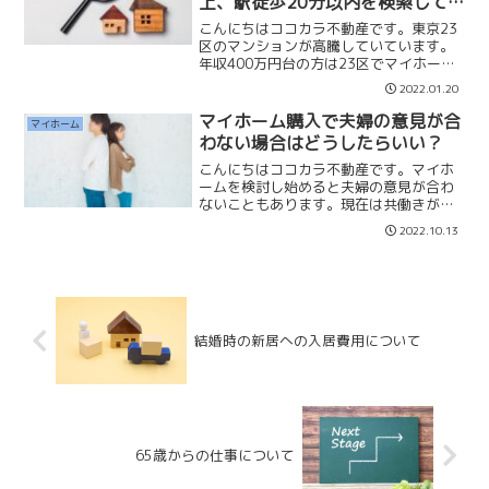
上、駅徒歩20分以内を検索して
みた
こんにちはココカラ不動産です。東京23
区のマンションが高騰していています。
年収400万円台の方は23区でマイホーム
購入の検討がしづらくなってきていま
2022.01.20
す。そこで本当に400万円台の年収の方
は23区で購入できないのか検索してみま
マイホーム購入で夫婦の意見が合
マイホーム
した。『東京23...
わない場合はどうしたらいい？
こんにちはココカラ不動産です。マイホ
ームを検討し始めると夫婦の意見が合わ
ないこともあります。現在は共働きが当
たり前になっている中、さらに「通勤共
2022.10.13
働き夫婦」や「リモート共働き夫婦」に
分かれます。夫婦の状況によってマイホ
ームの選択も大きく変わり...
結婚時の新居への入居費用について
65歳からの仕事について