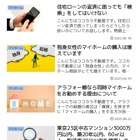
内』に抑えて探します。※マンションの
場合は管理修繕費...
住宅ローンの返済に困っても「検
マイホーム
索」をしてはいけない
こんにちはココカラ不動産です。住宅ロ
ーン返済で困ってしまったらどうしたら
良いかについてお話しします。物価上昇
やコロナ禍の影響で生活が大変な方もい
2022.06.18
らっしゃると思います。もし住宅ローン
の返済が滞りそうになったらGoogleや
独身女性のマイホームの購入は増
マイホーム
Yahooで検索しな...
えています
こんにちはココカラ不動産です。ココカ
ラ不動産には「独身女性」の方の、マイ
ホーム相談がとても増えています。毎年
３名〜４名の方がマイホームを購入され
2025.04.10
ております。今年は、すでにご契約され
た方と現在ご提案している方を含めると
アラフォー婚なら同時マイホーム
マイホーム
４名以上いらっしゃいます...
をお勧めする理由について
こんにちはココカラ不動産です。アラフ
ォーでの結婚の場合は「賃貸」を挟まず
に「マイホームの購入」をする方が良い
と考えています。それは「お金」と「時
2023.08.22
間」がもったいないと思ってしまうから
です。【お金】賃貸の初期費用は約5〜6
東京23区中古マンション3000万
マイホーム
ヶ月分掛かります。その...
円以内、築20年以内、60㎡以