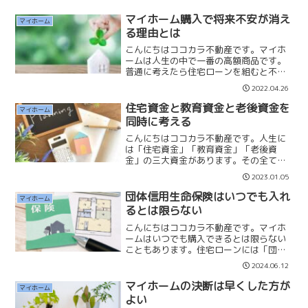
マイホーム購入で将来不安が消え
マイホーム
る理由とは
こんにちはココカラ不動産です。マイホ
ームは人生の中で一番の高額商品です。
普通に考えたら住宅ローンを組むと不安
になる方も多いと思います。一方で賃貸
2022.04.26
に住み続けて住宅ローンを組まなければ
将来不安がないかといえばそうではな
住宅資金と教育資金と老後資金を
マイホーム
く、老後手前の年齢になれば...
同時に考える
こんにちはココカラ不動産です。人生に
は「住宅資金」「教育資金」「老後資
金」の三大資金があります。その全ての
資金は大きな資金になりますので長期的
2023.01.05
な計画が必要になってきます。「住宅資
金」では65歳で完済を目指します。もし
団体信用生命保険はいつでも入れ
マイホーム
40歳なら25年で返済で...
るとは限らない
こんにちはココカラ不動産です。マイホ
ームはいつでも購入できるとは限らない
こともあります。住宅ローンには「団体
信用生命保険」の加入が必須になりま
2024.06.12
す。この保険に加入できなければ、一般
的な金融機関では住宅ローンを借入する
マイホームの決断は早くした方が
マイホーム
ことはできません。その場合...
よい