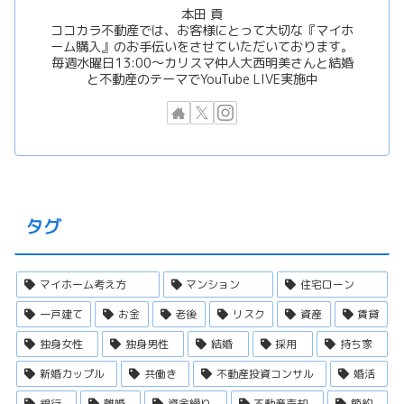
本田 貢
ココカラ不動産では、お客様にとって大切な『マイホ
ーム購入』のお手伝いをさせていただいております。
毎週水曜日13:00〜カリスマ仲人大西明美さんと結婚
と不動産のテーマでYouTube LIVE実施中
タグ
マイホーム考え方
マンション
住宅ローン
一戸建て
お金
老後
リスク
資産
賃貸
独身女性
独身男性
結婚
採用
持ち家
新婚カップル
共働き
不動産投資コンサル
婚活
銀行
離婚
資金繰り
不動産売却
節約