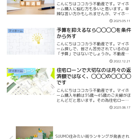
こんにちはココカラ不動産です。マイホ
ーム購入に悩む方も多いと思います。辛
辣な言い方かもしれませんが、マイホー
ムの決断は「チャッチャッ」と乗り越え
2025.05.11
た方が良いと考えています。なぜなら
ば、マイホーム購入よりも50代〜老後に
予算を抑えるなら◯◯◯◯を条件
マイホーム
かけてもっと大変な生活が...
から外す
こんにちはココカラ不動産です。マイホ
ーム探しで、皆さん苦労されているのは
「予算」ではないでしょうか。不動産相
場が上昇していて、自分が住みたいと思
2022.12.21
う街には予算が合わず住めない状況だと
思います。【住みたい街で探すと】✕満
住宅ローンで大切なのは月々の返
マイホーム
足度の低いマイホームにな...
済額ではなく、◯◯◯の◯◯◯◯
です
こんにちはココカラ不動産です。マイホ
ーム購入年齢は35歳〜45歳のご夫婦がほ
とんどだと思います。その為住宅ローン
の35年返済では定年退職65歳には完済で
2023.08.17
きない状況です。マイホームを検討する
ときには、この前提条件をしっかり認識
することが大切で...
SUUMO住みたい街ランキングが発表され