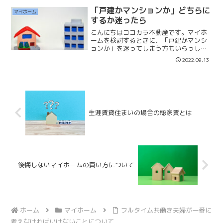
たら現金で買う。私はこのように話され
「戸建かマンションか」どちらに
マイホーム
ている方に一つ質問をした...
するか迷ったら
こんにちはココカラ不動産です。マイホ
ームを検討するときに、「戸建かマンシ
ョンか」を迷ってしまう方もいらっしゃ
ると思います。その場合は生活スタイル
2022.09.13
を考えて決めると良いと思っています。
【戸建4LDK】「リモートワーク」「子供
2人」「車所有」「イ...
生涯賃貸住まいの場合の総家賃とは
後悔しないマイホームの買い方について
ホーム
マイホーム
フルタイム共働き夫婦が一番に
考えなければいけないことについて