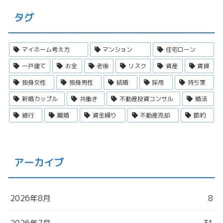
タグ
マイホーム考え方
マンション
住宅ローン
一戸建て
お金
老後
リスク
資産
賃貸
独身女性
独身男性
結婚
採用
持ち家
新婚カップル
共働き
不動産投資コンサル
婚活
銀行
離婚
資金繰り
不動産売却
節約
アーカイブ
2026年8月
8
2026年7月
31