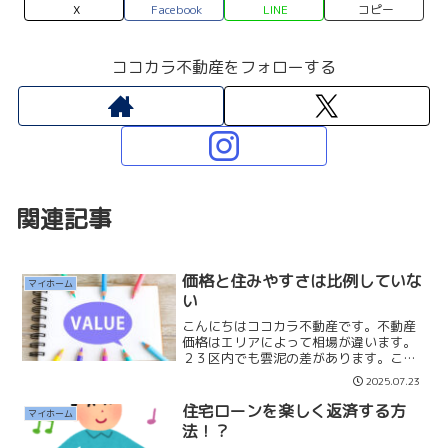
X
Facebook
LINE
コピー
ココカラ不動産をフォローする
関連記事
価格と住みやすさは比例していな
マイホーム
い
こんにちはココカラ不動産です。不動産
価格はエリアによって相場が違います。
２３区内でも雲泥の差があります。ここ
で気をつけなければいけないのは「価
2025.07.23
格」と「住みやすさ」は比例しないとい
うことです。相場や価格は幻のようなと
住宅ローンを楽しく返済する方
マイホーム
ころがあります。プロの目か...
法！？