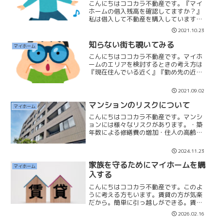
こんにちはココカラ不動産です。『マイ
ホームの借入残高を確認してますか？』
私は借入して不動産を購入していますの
で定期的に『残高』を確認しています。
2021.10.23
そこで役に立つのが『ローン返済アプ
リ』です。iPhoneなら『iLoan Calc』が
知らない街も覗いてみる
マイホーム
お勧めです...
こんにちはココカラ不動産です。マイホ
ームのエリアを検討するときの考え方は
『現在住んでいる近く』『勤め先の近
く』『実家の近く』で検討する方が非常
に多いです。そこに生活する上で『利便
2021.09.02
性』『必要性』や『好きな街』などあれ
ば良いのですがもしそうでな...
マンションのリスクについて
マイホーム
こんにちはココカラ不動産です。マンシ
ョンには様々なリスクがあります。・築
年数による修繕費の増加・住人の高齢
化・小規模マンション等の積立金不足私
はマンションは沢山の問題を抱えてしま
2024.11.23
うことから「マンション管理士」「管理
業務主任者」の資格試験の受...
家族を守るためにマイホームを購
マイホーム
入する
こんにちはココカラ不動産です。このよ
うに考える方もいます。賃貸の方が気楽
だから。簡単に引っ越しができる。賃貸
の方がトータル支払いが少なくて得。固
2026.02.16
定資産税を払わなくて良い。定年になっ