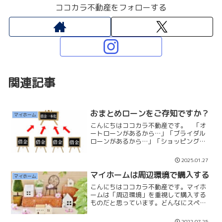
ココカラ不動産をフォローする
関連記事
おまとめローンをご存知ですか？
マイホーム
こんにちはココカラ不動産です。 「オ
ートローンがあるから…」「ブライダル
ローンがあるから…」「ショッピングロ
ーンあるから…」「リボ払いがあるか
ら…」 現在、何かの借入があることで
2025.01.27
マイホームを諦めたり、先延ばしにして
いませんか？実は諦めなくて...
マイホームは周辺環境で購入する
マイホーム
こんにちはココカラ不動産です。マイホ
ームは「周辺環境」を重視して購入する
ものだと思っています。どんなにスペッ
クの良い戸建やマンションを購入して
も、自分のライフスタイルに合わせた周
2022.07.25