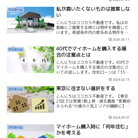
辺環境でないと楽しくありませんし、生
活に困ってしまいます。希望...
私が買いたくないものは提案しな
マイホーム
い
こんにちはココカラ不動産です。私はお
客様にご提案する時には物件を精査して
います。希望条件内の数多ある物件を一
つ一つ「住み心地」「資産性」「将来の
2026.03.11
出口」などをチェックしています。そし
て私がお客様の立場になって考えて「買
40代でマイホームを購入する場
マイホーム
いたい」「住みたい」と思...
合の注意点とは
こんにちはココカラ不動産です。40代で
マイホームを購入する場合の注意点につ
いてお話しします。住宅ローンは「35年
返済」で借入することができますが、40
2024.02.13
代で購入すると「定年退職後」も住宅ロ
ーンが残ってしまいます。45歳でマイホ
東京に住まない選択をする
マイホーム
ームを購入した場...
こんにちはココカラ不動産です。【東京
23区では家賃1割上昇…過去最高 “家賃抑
えられる”穴場が人気エリアの隣駅に】不
動産相場が上がることで賃貸の「家賃」
も上がっていきます。私は無理をして東
2024.03.07
京に住まなくて良いのではないかと考え
ています。ただ隣...
マイホーム購入時に「何年住む」
マイホーム
かを考える