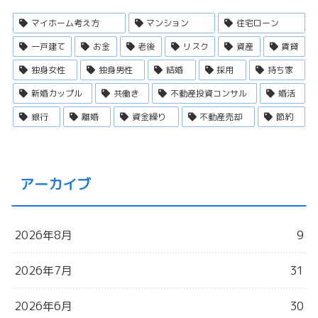
マイホーム考え方
マンション
住宅ローン
一戸建て
お金
老後
リスク
資産
賃貸
独身女性
独身男性
結婚
採用
持ち家
新婚カップル
共働き
不動産投資コンサル
婚活
銀行
離婚
資金繰り
不動産売却
節約
アーカイブ
2026年8月
9
2026年7月
31
2026年6月
30