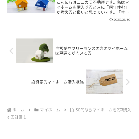
こんにちはココカラ不動産です。私はマ
イホームを購入するときに「何年住む」
か考えると良いと思っています。「生涯
住む」「30年住む」「20年住む」「10年
2023.08.30
住む」マイホームは全ての人が生涯に一
回だけ購入すれば良いものとは限りませ
ん。年齢や収入、家...
自営業やフリーランスの方のマイホーム
は戸建てが向いてる
投資家的マイホーム購入戦略
ホーム
マイホーム
30代ならマイホームを2戸購入
する計画も