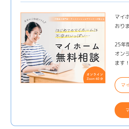
マイ
おり
25
オン
ます
マ