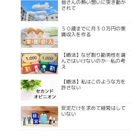
皆さんの熱い想いに突き動か
されて
５０歳までに月３０万円の家
賃収入を作る
【婚活】なぜ割り勘男性を選
んではいけないのか…私の考
え
【婚活】私はこのような方を
許さない
安定だけを求めて経営はして
いない