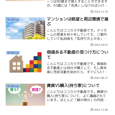
ーンは80歳まで借入することができます
が、65歳には「完済」しなければいけま
せん。本日は40歳でマイホーム購入した
2023.12.10
場合の借入金額別65歳時の借入残高につ
いてお伝えいたします。【40歳購入、35
マンションは眺望と周辺環境で選
マイホーム
年返済、金利...
ぶ
こんにちはココカラ不動産です。マイホ
ームの営業を何十年していても、ご案内
していて私自身も「気持ちが上がる」物
件があります。それは「眺望」と「周辺
2022.04.07
環境」です。先日、お客様をご案内した
マンションは高層階で日当たりも良く、
価値ある不動産の見つけ方につい
マイホーム
遠くまで眺められる物件で...
て
こんにちはココカラ不動産です。価値あ
る不動産とは自分が購入して、もし数年
後に売却活動を始めたら、すぐに5人10
人の購入希望者が現れる物件であると私
2022.08.27
は考えています。自分一人が「価値があ
る」と思っていても価値があることには
賃貸VS購入(持ち家)について
マイホーム
なりません。多くの人が...
こんにちはココカラ不動産です。賃貸VS
購入(持ち家)について、よく議論されて
います。ほとんど「損か得か」の内容に
終始しています。しかし住まいは損得で
決めるものではないと思っています。マ
2022.12.09
イホームは家族が楽しく過ごす空間であ