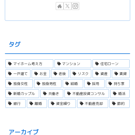
タグ
マイホーム考え方
マンション
住宅ローン
一戸建て
お金
老後
リスク
資産
賃貸
独身女性
独身男性
結婚
採用
持ち家
新婚カップル
共働き
不動産投資コンサル
婚活
銀行
離婚
資金繰り
不動産売却
節約
アーカイブ