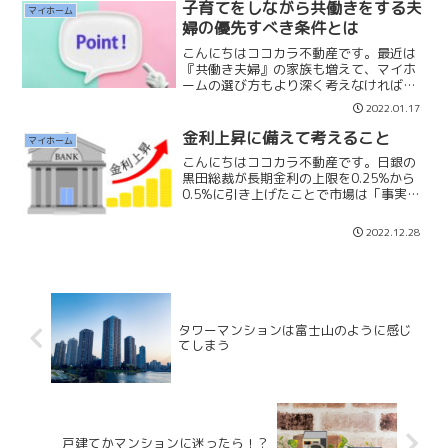
り、将来家族の生活を...
子育てをしながら共働きをする夫
マイホーム
婦の優先すべき条件とは
こんにちはココカラ不動産です。最近は
『共働き夫婦』の家族も増えて、マイホ
ームの選び方もより深く考えなければい
けないと思っています。子育てをしなが
2022.01.17
ら夫婦がフルタイムで働く場合、物件選
びで何を考えなければいけないのかにつ
金利上昇に備えて考えること
マイホーム
いてお話しいたします。子...
こんにちはココカラ不動産です。日銀の
黒田総裁が長期金利の上限を0.25%から
0.5%に引き上げたことで市場は「事実上
の利上げ」と受け止められ為替や株価に
影響を与えています。今後、住宅ローン
2022.12.28
金利も徐々に上昇していくのではないか
と臆測が広がって...
タワーマンションは富士山のように感じ
てしまう
戸建てかマンションに迷ったら！？