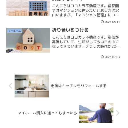
こんにちはココカラ不動産です。首都圏
ではマンションに住みたいと思う方は沢
山いますが、「マンション管理」につい
ては、ほとんどの方が興味、関心がない
2026.05.11
のかもしれません。私の住むマンション
の総戸数は「４９７戸」ありますが、年
折り合いをつける
マイホーム
一回行う通常総会に何人の...
こんにちはココカラ不動産です。物価が
高騰していて、生活がしづらい世の中に
なってきています。デフレの時代が20年
30年続いてきましたが、インフレ時代へ
と転換しています。お金の価値が下が
2023.07.03
り、これから不動産、自動車、高級品か
ら生活必需品、食料品ま...
老後はキッチンをリフォームする
マイホーム購入に迷ってしまったら