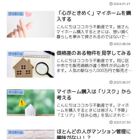
「希望する予算以外も」見学して比較す
2024.01.21
る必要があります。なぜなら「思い込
み」が一番失敗する原因になり...
「心がときめく」マイホームを購
マイホーム
入する
こんにちはココカラ不動産です。皆さん
マイホーム購入するときには、想い描く
暮らしを夢みて探されるのではないでし
ょうか。✔近くに公園がある暮らしがし
2022.08.04
たい✔犬と一緒に散歩できる街並み✔庭が
ある戸建に住みたい✔商業施設の近くに
価格差のある物件を見学してみる
マイホーム
住みたい✔都心の一等地...
こんにちはココカラ不動産です。同じ区
や市でも販売価格が違う物件が沢山あり
ます。人気の駅なら7,000万円で販売さ
れていて、そうでない駅は3,000万円で
販売されていたりします。「この価格差
2023.09.07
はいったい何なんだろうか？」私は、た
だの「人気投票」...
マイホーム購入は「リスク」から
マイホーム
考える
こんにちはココカラ不動産です。マイホ
ームを購入するときには皆さん「予算」
「エリア」「住み心地」を気にされて検
討されると思います。もちろんその通り
2023.07.30
で、私もお客様には希望の中から「とき
めく」物件に出会えるまで購入しなくて
ほとんどの人がマンション管理に
マイホーム
良いとお伝えしています。...
興味がない！？