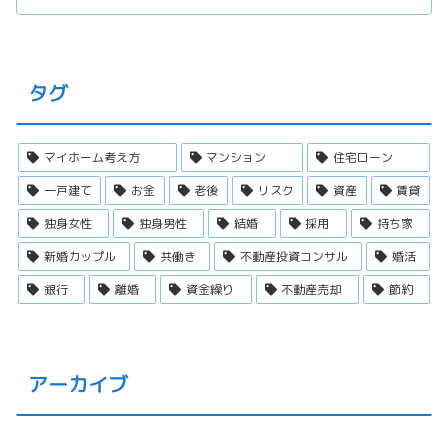
タグ
マイホーム考え方
マンション
住宅ローン
一戸建て
お金
老後
リスク
資産
賃貸
独身女性
独身男性
結婚
採用
持ち家
新婚カップル
共働き
不動産投資コンサル
婚活
銀行
離婚
資金繰り
不動産売却
節約
アーカイブ