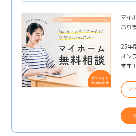
マイ
おり
25
オン
ます
マ