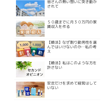
皆さんの熱い想いに突き動か
されて
５０歳までに月３０万円の家
賃収入を作る
【婚活】なぜ割り勘男性を選
んではいけないのか…私の考
え
【婚活】私はこのような方を
許さない
安定だけを求めて経営はして
いない