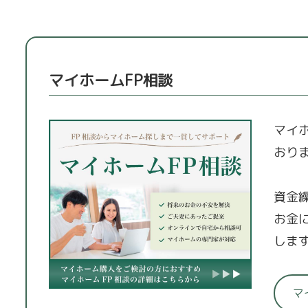
マイホームFP相談
マイ
おり
資金
お金
しま
マ