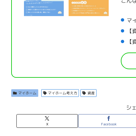
こん
マ
【
【
マイホーム
マイホーム考え方
資産
シ
X
Facebook