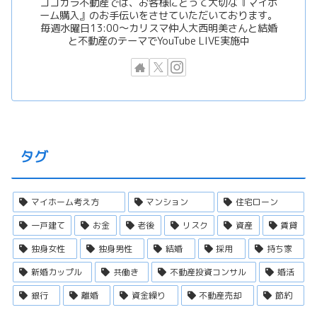
ココカラ不動産では、お客様にとって大切な『マイホ
ーム購入』のお手伝いをさせていただいております。
毎週水曜日13:00〜カリスマ仲人大西明美さんと結婚
と不動産のテーマでYouTube LIVE実施中
タグ
マイホーム考え方
マンション
住宅ローン
一戸建て
お金
老後
リスク
資産
賃貸
独身女性
独身男性
結婚
採用
持ち家
新婚カップル
共働き
不動産投資コンサル
婚活
銀行
離婚
資金繰り
不動産売却
節約