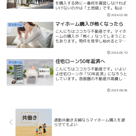
を購入する時に一番何を確認しなければ
いけないのかは「土地値」です。私は戸
建ての販売価格に対して土地値はいくら
2024.02.08
位なのかを必ず確認しています。それは
20年後、30年後に建物価値がなくなった
マイホーム購入が怖くなったら
マイホーム
時にいくらで販売でき...
こんにちはココカラ不動産です。マイホ
ームの購入が「怖く」なってしまうこと
もあります。物件を見学し始めるとマイ
ホーム購入が現実味を帯びてきて、「本
当に買っていいのか」「大それたことを
2024.06.10
していないか」「この物件で間違いない
のか」「何千万円も借金し...
住宅ローン50年返済へ
マイホーム
こんにちはココカラ不動産です。いよい
よ住宅ローンが「50年返済」になろうと
しています。首都圏の不動産が高騰して
おり、マイホームが購入できなくなって
きていますので、致し方ないことなのか
2023.08.06
なと思います。ただ大学を卒業した22歳
でマイホームを購入し...
通勤共働き夫婦ならマイホーム購入を遅
らせてもよい