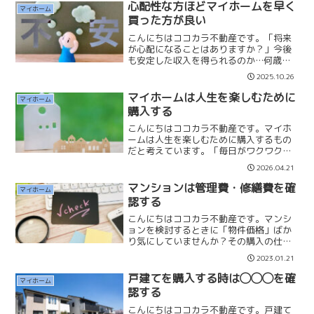
心配性な方ほどマイホームを早く
マイホーム
買った方が良い
こんにちはココカラ不動産です。「将来
が心配になることはありますか？」今後
も安定した収入を得られるのか…何歳ま
で働けるのか…老後は生活できるのか…
2025.10.26
私は心配性な方ほど、早めにマイホーム
を購入するべきだと考えています。いく
マイホームは人生を楽しむために
マイホーム
らNISAやiDeCo、...
購入する
こんにちはココカラ不動産です。マイホ
ームは人生を楽しむために購入するもの
だと考えています。「毎日がワクワクす
る」「生活の質が向上する」「趣味が増
2026.04.21
える」など、楽しくなるマイホームが良
いマイホームだと思っています。通勤時
マンションは管理費・修繕費を確
マイホーム
間や駅近、予算など、数字...
認する
こんにちはココカラ不動産です。マンシ
ョンを検討するときに「物件価格」ばか
り気にしていませんか？その購入の仕方
だと大きな失敗をしてしまうかもしれま
2023.01.21
せん。私は物件を探すときには物件価格
の次に必ず「管理費・修繕費」を確認し
戸建てを購入する時は◯◯◯を確
マイホーム
ます。管理費・修繕費は物...
認する
こんにちはココカラ不動産です。戸建て