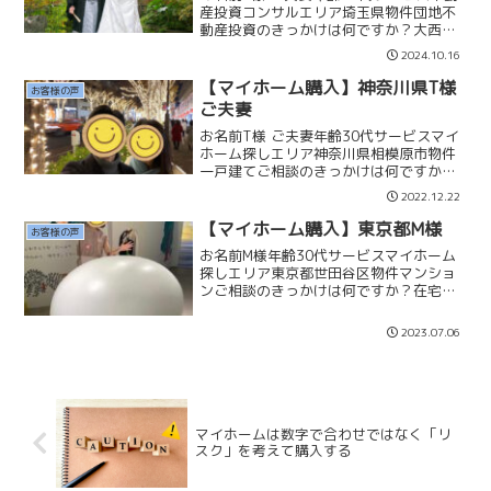
産投資コンサルエリア埼玉県物件団地不
動産投資のきっかけは何ですか？大西明
美さんの毎週水曜日のYoutube Liveにて
2024.10.16
不動産投資について大西さんと本田さん
がお話しされており、平日であれば物件
【マイホーム購入】神奈川県T様
お客様の声
見学にも...
ご夫妻
お名前T様 ご夫妻年齢30代サービスマイ
ホーム探しエリア神奈川県相模原市物件
一戸建てご相談のきっかけは何ですか？
賃貸暮らしの場合、一生家賃を払い続け
2022.12.22
ることになるので、購入できる家を買い
たいと思いました。ココカラ不動産を選
【マイホーム購入】東京都M様
お客様の声
んだポイントを教えて...
お名前M様年齢30代サービスマイホーム
探しエリア東京都世田谷区物件マンショ
ンご相談のきっかけは何ですか？在宅ワ
ーク中心の生活が長くなり、もっと広い
家に住みたいと思うようになったこと。
2023.07.06
その際今より高い家賃を払うのがもった
いなく感じて購入の検討...
マイホームは数字で合わせではなく「リ
スク」を考えて購入する