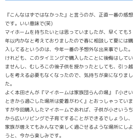
『こんなはずではなかった』と言うのが、正直一番の感想
です。
いい意味で(笑)
マイホームを持ちたいとは思っていましたが、
早くても3
年以内かなと考えておりましたので春に相談して夏には購
入してるというのは、
今年一番の予想外な出来事でした。
けれども、
このタイミングで購入したことに後悔はしてい
ませんし、
むしろこの後子供を授かったとしても、
引っ越
しを考える必要もなくなったので、
気持ちが楽になりまし
た。
よく本田さんが『マイホームは家族団らんの場』『
小さい
ときから過ごした場所は愛着がわく』
とおっしゃっていま
すが今回購入したマイホームであれば、
子供が小さいうち
から広いリビングで子育てすることができるでし
ょうし、
家族が増えてもみんなで楽しく過ごせるような場所にしよ
うと、
今から楽しみです。