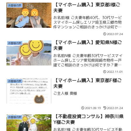
【マイホーム購入】東京都I様ご
お客様の声
夫妻
お名前I様 ご夫妻年齢40代、30代サービ
スマイホーム探しエリア埼玉県三郷市物
件マンションご相談のきっかけは何です
か？今までは現在の年齢も考えて賃貸で
2022.07.24
いいかなと思っていましたが、本田さん
のブログやYouTube配信などを見て、将
【マイホーム購入】愛知県N様ご
お客様の声
来的に資産に...
夫妻
お名前N様 ご夫妻年齢30代サービスマイ
ホーム探しエリア愛知県岡崎市物件一戸
建てご相談のきっかけは何ですか？妻と
の結婚ですね。ココカラ不動産を選んだ
2022.11.01
ポイントを教えてください。妻が信頼を
寄せる結婚相談所の運営する不動産でし
【マイホーム購入】東京都F様ご
お客様の声
たので、僕も信頼した...
夫妻
ご主人様 奥様
2021.09.13
2022.01.24
【不動産投資コンサル】神奈川県
お客様の声
Y様ご夫妻
お名前Y様 ご夫妻年齢30代サービス不動