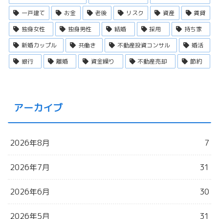
一戸建て
お金
老後
リスク
資産
賃貸
独身女性
独身男性
結婚
採用
持ち家
新婚カップル
共働き
不動産投資コンサル
婚活
銀行
離婚
資金繰り
不動産売却
節約
アーカイブ
2026年8月
7
2026年7月
31
2026年6月
30
2026年5月
31