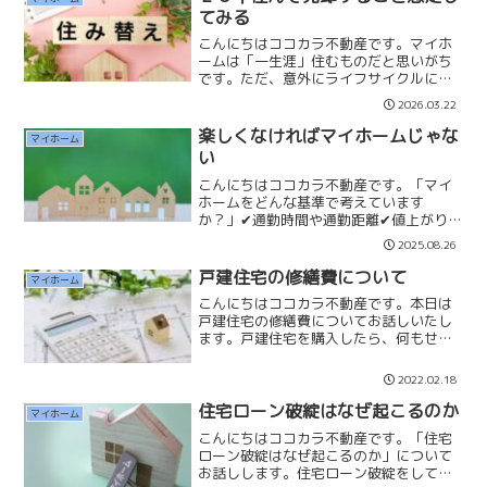
マンション？新築戸建？☑...
てみる
こんにちはココカラ不動産です。マイホ
ームは「一生涯」住むものだと思いがち
です。ただ、意外にライフサイクルに合
わせて住み替えを考える方もいます。子
2026.03.22
供が巣立つタイミングやご自身が定年間
近になると住み替える方はとても多くな
楽しくなければマイホームじゃな
マイホーム
ります。「もう一度新しい...
い
こんにちはココカラ不動産です。「マイ
ホームをどんな基準で考えています
か？」✔通勤時間や通勤距離✔値上がりや
リセール✔ステータスや見栄もしこのよ
2025.08.26
うな気持ちばかり考えていたり、優先順
位が高い場合には気をつけなければいけ
戸建住宅の修繕費について
マイホーム
ません。もしかしたら後悔し...
こんにちはココカラ不動産です。本日は
戸建住宅の修繕費についてお話しいたし
ます。戸建住宅を購入したら、何もせず
に生涯住み続けられるわけではありませ
ん。定期的に修繕を行わないと安心安全
2022.02.18
に住めなくなってしまいます。戸建住宅
はマンションと違い、管理...
住宅ローン破綻はなぜ起こるのか
マイホーム
こんにちはココカラ不動産です。「住宅
ローン破綻はなぜ起こるのか」について
お話しします。住宅ローン破綻をしてし