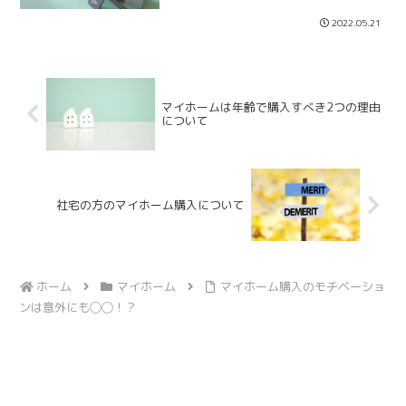
まうには色々と理由があります。そもそ
も借入額がキャパオーバーであったり、
2022.05.21
転職による収入減少、将来の見通しの甘
さだったり、理由を挙げた...
マイホームは年齢で購入すべき2つの理由
について
社宅の方のマイホーム購入について
ホーム
マイホーム
マイホーム購入のモチベーショ
ンは意外にも◯◯！？