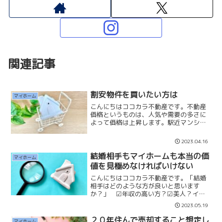
関連記事
割安物件を買いたい方は
マイホーム
こんにちはココカラ不動産です。不動産
価格というものは、人気や需要の多さに
よって価格は上昇します。駅近マンショ
ンや新築戸建はお客様からのニーズが高
く、ここ数年で大きく高騰しています。
2023.04.16
この活況の不動産市況の中で、少し取り
残されていると感じている...
結婚相手もマイホームも本当の価
マイホーム
値を見極めなければいけない
こんにちはココカラ不動産です。「結婚
相手はどのような方が良いと思います
か？」 ☑年収の高い方？☑美人？イケ
メン？☑若い人？年の差3歳まで？☑趣味
2023.05.19
が合う人？「マイホームはどのようなも
のが価値があると思いますか？」☑新築
２０年住んで売却すること想定し
マイホーム