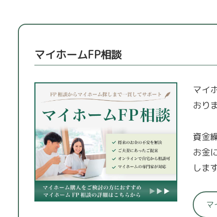
マイホームFP相談
マイ
おり
資金
お金
しま
マ