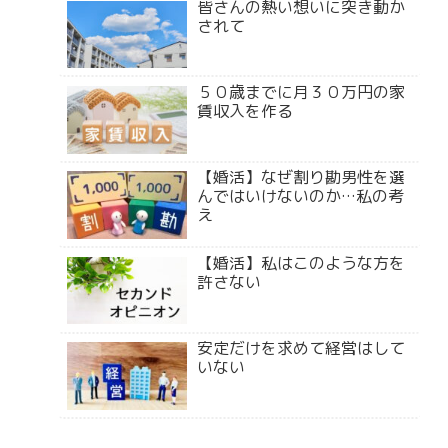
皆さんの熱い想いに突き動か
されて
５０歳までに月３０万円の家
賃収入を作る
【婚活】なぜ割り勘男性を選
んではいけないのか…私の考
え
【婚活】私はこのような方を
許さない
安定だけを求めて経営はして
いない