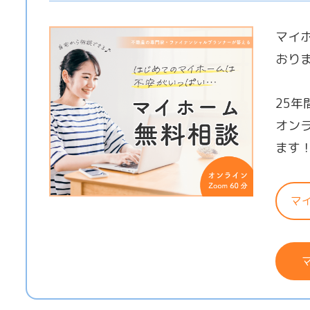
マイ
おり
25
オン
ます
マ