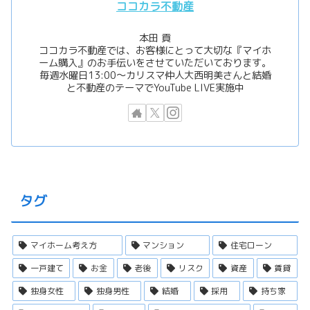
ココカラ不動産
本田 貢
ココカラ不動産では、お客様にとって大切な『マイホ
ーム購入』のお手伝いをさせていただいております。
毎週水曜日13:00〜カリスマ仲人大西明美さんと結婚
と不動産のテーマでYouTube LIVE実施中
タグ
マイホーム考え方
マンション
住宅ローン
一戸建て
お金
老後
リスク
資産
賃貸
独身女性
独身男性
結婚
採用
持ち家