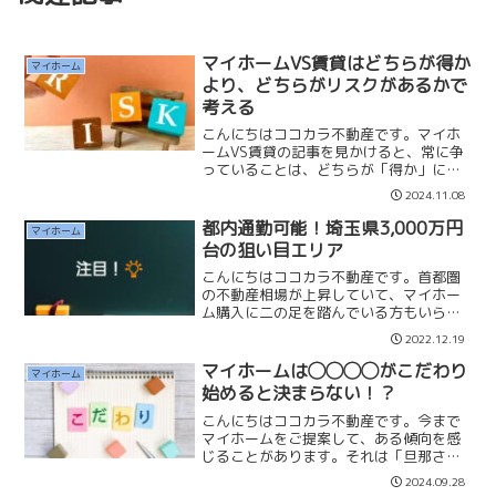
マイホームVS賃貸はどちらが得か
マイホーム
より、どちらがリスクがあるかで
考える
こんにちはココカラ不動産です。マイホ
ームVS賃貸の記事を見かけると、常に争
っていることは、どちらが「得か」につ
いてです。記事を読むと薄っぺらな内容
2024.11.08
で意見の対立をさせています。私は住ま
いについて考えなければいけないこと
都内通勤可能！埼玉県3,000万円
マイホーム
は、「どちらが得かより、...
台の狙い目エリア
こんにちはココカラ不動産です。首都圏
の不動産相場が上昇していて、マイホー
ム購入に二の足を踏んでいる方もいらっ
しゃると思います。都内の物件は築浅や
2022.12.19
駅近なら5,000万円〜6,000万円以上は軽
く超えてくるのではないでしょうか？平
マイホームは◯◯◯◯がこだわり
マイホーム
均年収の10倍...
始めると決まらない！？
こんにちはココカラ不動産です。今まで
マイホームをご提案して、ある傾向を感
じることがあります。それは「旦那さ
ん」がこだわり始めるとマイホームが決
2024.09.28
まらなくなってしまうということです。