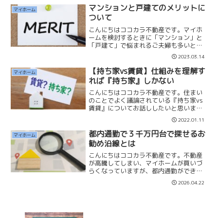
こだわるところは「価格」「クオリティ
マンションと戸建てのメリットに
マイホーム
ー」「エリア」などなど、人...
ついて
こんにちはココカラ不動産です。マイホ
ームを検討するときに「マンション」と
「戸建て」で悩まれるご夫婦も多いと思
います。どちらが正解というものではな
2023.03.14
く、ご夫婦の好みや生活スタイルによっ
て選んで良いと考えています。私はマイ
【持ち家vs賃貸】仕組みを理解す
マイホーム
ホームを2度購入しており...
れば『持ち家』しかない
こんにちはココカラ不動産です。住まい
のことでよく議論されている『持ち家vs
賃貸』についてお話ししたいと思いま
す。私はこの議論がされるのは断片的な
2022.01.11
所を切り取り『損得』を争っているから
終わりがないのだと思っています。そし
都内通勤で３千万円台で探せるお
マイホーム
て仕組みやリスクの説明が...
勧め沿線とは
こんにちはココカラ不動産です。不動産
が高騰してしまい、マイホームが買いづ
らくなっていますが、都内通勤ができて
３千万円台で購入できる「お勧め沿線」
2026.04.22
があります。「東武東上線」志木駅〜川
越駅間「東武伊勢崎線」草加駅〜新越谷
駅こちらの２線は良い物件...