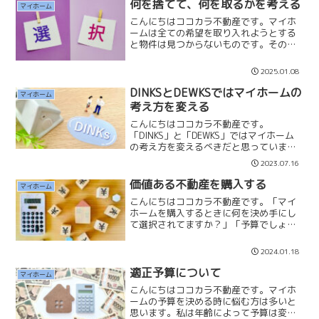
何を捨てて、何を取るかを考える
マイホーム
こんにちはココカラ不動産です。マイホ
ームは全ての希望を取り入れようとする
と物件は見つからないものです。その場
合は「何を捨てて、何を取るか」が大事
だと思っています。もし駅近を優先した
2025.01.08
いなら、少し狭い部屋でも受け入れなけ
ればいけませんし、建物の...
DINKSとDEWKSではマイホームの
マイホーム
考え方を変える
こんにちはココカラ不動産です。
「DINKS」と「DEWKS」ではマイホーム
の考え方を変えるべきだと思っていま
す。※DINKS・・子供のいない共働き夫婦
2023.07.16
※DEWKS・・子供のいる共働き夫婦
DEWKSは子供の養育費や教育費が掛かる
価値ある不動産を購入する
マイホーム
為、マイホーム...
こんにちはココカラ不動産です。「マイ
ホームを購入するときに何を決め手にし
て選択されてますか？」「予算でしょう
か？」「駅までの距離でしょうか？」
「間取りや広さでしょうか？」もちろん
2024.01.18
夢や希望を叶えるのは大前提ですが、私
はその前に「価値」ある不動...
適正予算について
マイホーム
こんにちはココカラ不動産です。マイホ
ームの予算を決める時に悩む方は多いと
思います。私は年齢によって予算は変え