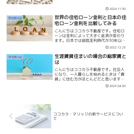
なければいけないと思っていて、３０代
で「年収✕８倍上限」４０代で「年収✕６
2024.11.30
倍上限」程度だと考えています。４０代
後半の方や定年退職が６...
世界の住宅ローン金利と日本の住
マイホーム
宅ローン金利を比較してみる
こんにちはココカラ不動産です。住宅ロ
ーンは金利によって大きく返済が変わり
ます。日本では超低金利時代が30年以上
続いていることから金利の大切さに気づ
2022.12.23
きにくくなっています。金利によっては
同じ価格のマイホームでも購入できる
生涯賃貸住まいの場合の総家賃と
マイホーム
か、購入できないかの判断...
は
こんにちはココカラ不動産です。社会人
になり、一人暮らしを始めるときは「賃
貸」に住む方がほとんどだと思います。
そして結婚をして広めの賃貸に引っ越し
2023.04.30
をして子供を育て、老後も賃貸に住み続
けた場合に総家賃はいくらになってしま
うのでしょうか。☑23歳...
ココカラ・マリッジの新サービスについ
て