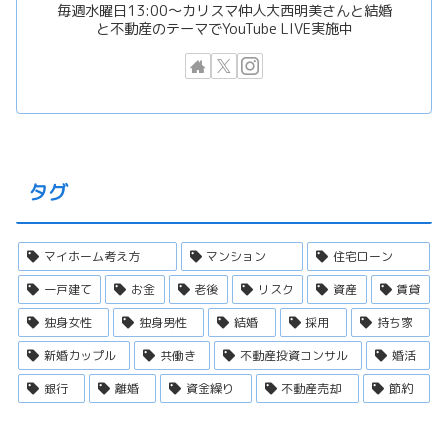
毎週水曜日13:00〜カリスマ仲人大西明美さんと結婚
と不動産のテーマでYouTube LIVE実施中
タグ
マイホーム考え方
マンション
住宅ローン
一戸建て
お金
老後
リスク
資産
賃貸
独身女性
独身男性
結婚
採用
持ち家
新婚カップル
共働き
不動産投資コンサル
婚活
銀行
離婚
資金繰り
不動産売却
節約