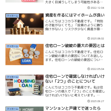
大きく目減りしてしまう可能性があるマ
イホームがあります。それは「万人受け
2022.12.04
しない」「こだわりの強い」注文住宅で
つくるマイホームです。✔2世帯住宅✔平
資産を作るにはマイホームが良い
マイホーム
屋の戸建住宅✔賃貸併用...
こんにちはココカラ不動産です。「特別
の才能がなくても」「投資のように勝ち
負けがない」リスクが少なく資産が築け
るのが「マイホーム」です。マイホーム
なら「非正規・アルバイト」でも融資を
2023.08.02
受けることが出来ます。収入が高い低い
は関係ありません。収入に...
住宅ローン破綻の最大の要因とは
マイホーム
こんにちはココカラ不動産です。住宅ロ
ーン破綻の最大の要因についてお話しし
ます。住宅ローンの破綻の要因につい
て、「頭金が少ない」「借入額が多い」
「収入が少ない」など色々と記事やニュ
2022.05.04
ースを目にします。私が考える住宅ロー
ン破綻になる要因は「年齢」...
住宅ローンで確認しなければいけ
マイホーム
ない「2つ」のことについて
こんにちはココカラ不動産です。私は住
宅ローンの借入で「2つ」のことを確認し
なければいけないと考えています。
【月々の返済】月々の返済は不動産業者
2023.09.27
が「資金計画」を作りますので、支払い
額はわかった上で購入します。注意点は
マンションと戸建てで迷ったら
マイホーム