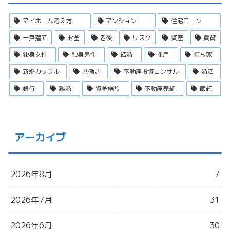
マイホーム考え方
マンション
住宅ローン
一戸建て
お金
老後
リスク
資産
賃貸
独身女性
独身男性
結婚
採用
持ち家
新婚カップル
共働き
不動産投資コンサル
婚活
銀行
離婚
資金繰り
不動産売却
節約
アーカイブ
2026年8月
7
2026年7月
31
2026年6月
30